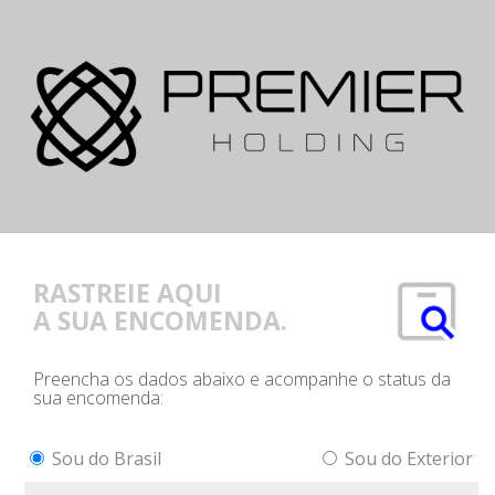
RASTREIE AQUI
A SUA ENCOMENDA.
Preencha os dados abaixo e acompanhe o status da
sua encomenda:
Sou do Brasil
Sou do Exterior